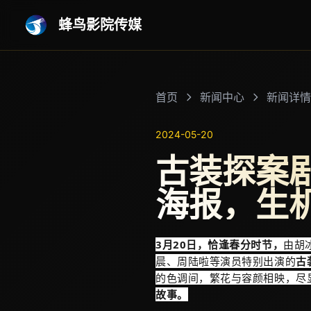
蜂鸟影院传媒
首页
新闻中心
新闻详情
2024-05-20
古装探案
海报，生
3月20日，恰逢春分时节，
由胡
晨、周陆啦等演员特别出演的
古
的色调间，繁花与容颜相映，尽显
故事。