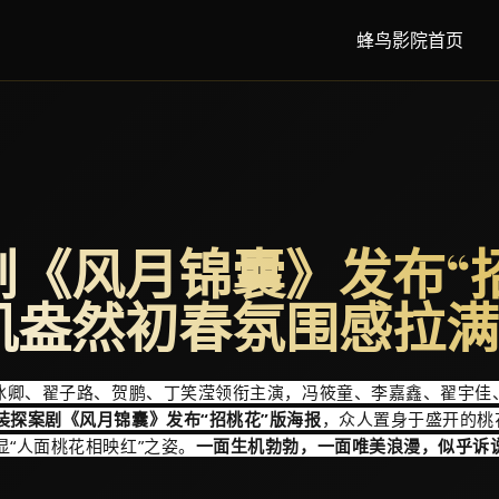
蜂鸟影院首页
剧《风月锦囊》发布“
机盎然初春氛围感拉满
冰卿、翟子路、贺鹏、丁笑滢领衔主演，冯筱童、李嘉鑫、翟宇佳
装探案剧《风月锦囊》发布“招桃花”版海报
，众人置身于盛开的桃
“人面桃花相映红”之姿。
一面生机勃勃，一面唯美浪漫，似乎诉